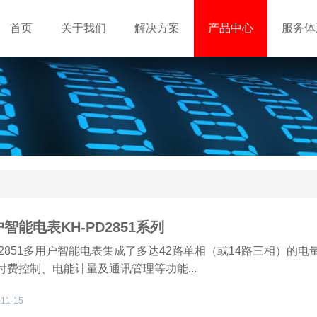
首页
关于我们
解决方案
产品中心
服务体
智能电表KH-PD2851系列
PD2851多用户智能电表集成了多达42路单相（或14路三相）的电
付费控制、电能计量及通讯管理等功能...
-11-15