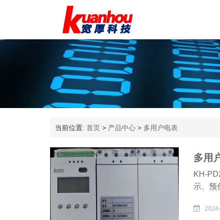
当前位置:
首页
>
产品中心
>
多用户电表
多用户
KH-
示、预
2024