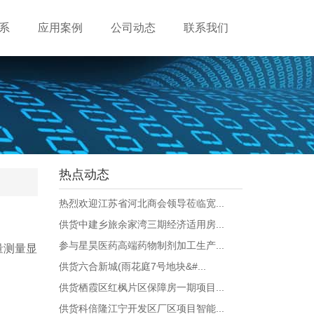
系
应用案例
公司动态
联系我们
热点动态
热烈欢迎江苏省河北商会领导莅临宽...
供货中建乡旅余家湾三期经济适用房...
参与星昊医药高端药物制剂加工生产...
量测量显
供货六合新城(雨花庭7号地块&#...
供货栖霞区红枫片区保障房一期项目...
供货科倍隆江宁开发区厂区项目智能...