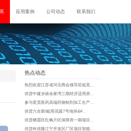
系
应用案例
公司动态
联系我们
热点动态
热烈欢迎江苏省河北商会领导莅临宽...
供货中建乡旅余家湾三期经济适用房...
参与星昊医药高端药物制剂加工生产...
供货六合新城(雨花庭7号地块&#...
供货栖霞区红枫片区保障房一期项目...
供货科倍隆江宁开发区厂区项目智能...