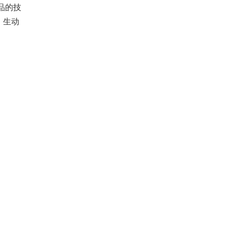
品的技
，生动