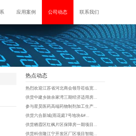
系
应用案例
公司动态
联系我们
热点动态
热烈欢迎江苏省河北商会领导莅临宽...
供货中建乡旅余家湾三期经济适用房...
参与星昊医药高端药物制剂加工生产...
供货六合新城(雨花庭7号地块&#...
供货栖霞区红枫片区保障房一期项目...
供货科倍隆江宁开发区厂区项目智能...