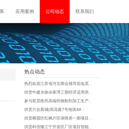
系
应用案例
公司动态
联系我们
热点动态
热烈欢迎江苏省河北商会领导莅临宽...
供货中建乡旅余家湾三期经济适用房...
参与星昊医药高端药物制剂加工生产...
供货六合新城(雨花庭7号地块&#...
供货栖霞区红枫片区保障房一期项目...
供货科倍隆江宁开发区厂区项目智能...