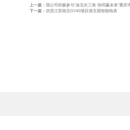
上一篇：
我公司积极参与“渝见长三角·协同赢未来”重
下一篇：
供货江苏南京GY40项目第五期智能电表