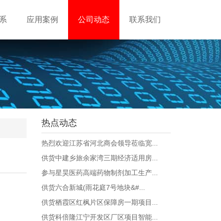
系
应用案例
公司动态
联系我们
热点动态
热烈欢迎江苏省河北商会领导莅临宽...
供货中建乡旅余家湾三期经济适用房...
参与星昊医药高端药物制剂加工生产...
供货六合新城(雨花庭7号地块&#...
供货栖霞区红枫片区保障房一期项目...
供货科倍隆江宁开发区厂区项目智能...