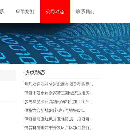
系
应用案例
公司动态
联系我们
热点动态
热烈欢迎江苏省河北商会领导莅临宽...
供货中建乡旅余家湾三期经济适用房...
参与星昊医药高端药物制剂加工生产...
供货六合新城(雨花庭7号地块&#...
供货栖霞区红枫片区保障房一期项目...
供货科倍隆江宁开发区厂区项目智能...