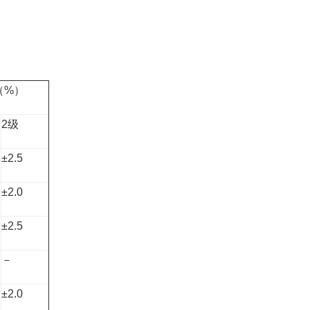
（%）
2级
±2.5
±2.0
±2.5
－
±2.0